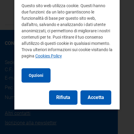
xlsx 21 KB
Questo sito web utilizza cookie. Questi hanno
due funzioni: da un lato garantiscono le
funzionalità di base per questo sito web,
dall'altro, salvando e analizzando i dati utente
anonimizzati, ci permettono di migliorare i nostri
contenuti per te. Puoi ritirare il tuo consenso
CONTATTI
all'utilizzo di questi cookie in qualsiasi momento.
Trova ulteriori informazioni sui cookie visitando la
pagina
Cookies Policy
Sede legale: Piazza Cavour 5 - 20121 - Milano
C.F.: 97190020152
Opzioni
E-mail:
info@arera.it
Pec:
protocollo@pec.arera.it
800.166.654
Rifiuta
Accetta
Numero verde consumatori:
Altri contatti
Iscrizione alla newsletter