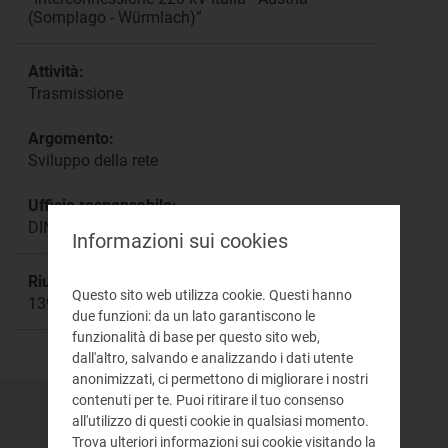
(Somplago - Würmlach)”
Attività:
Trasmissione
Argomento:
Sviluppo della rete
Ufficio responsabile:
DINE
Informazioni sui cookies
Riunione:
Questo sito web utilizza cookie. Questi hanno
1393a
due funzioni: da un lato garantiscono le
funzionalità di base per questo sito web,
dall'altro, salvando e analizzando i dati utente
anonimizzati, ci permettono di migliorare i nostri
contenuti per te. Puoi ritirare il tuo consenso
all'utilizzo di questi cookie in qualsiasi momento.
Trova ulteriori informazioni sui cookie visitando la