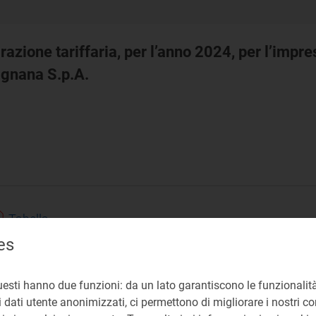
razione tariffaria, per l’anno 2024, per l’impre
vignana S.p.A.
Tabella
es
pdf 199 KB
uesti hanno due funzioni: da un lato garantiscono le funzionalità
 dati utente anonimizzati, ci permettono di migliorare i nostri cont