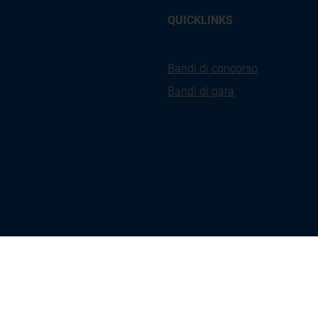
QUICKLINKS
Bandi di concorso
Bandi di gara
kies
Privacy
Accessibilità
Ges
icy
Policy
Coo