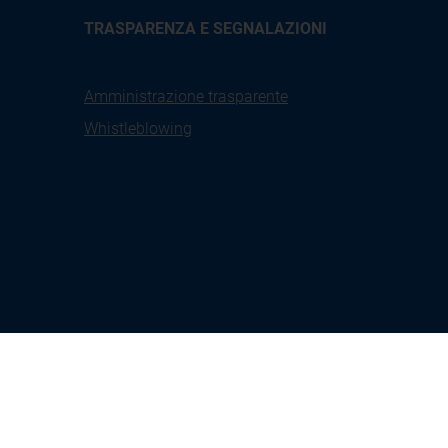
TRASPARENZA E SEGNALAZIONI
Amministrazione trasparente
Whistleblowing
X
Linkedin
Youtube
Facebook
tione
Seguici su:
Instagram
kies