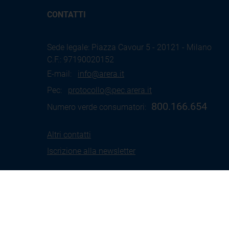
CONTATTI
Sede legale: Piazza Cavour 5 - 20121 - Milano
C.F.: 97190020152
E-mail:
info@arera.it
Pec:
protocollo@pec.arera.it
800.166.654
Numero verde consumatori:
Altri contatti
Iscrizione alla newsletter
Termini
Social Media
Coo
d'uso
Policy
Pol