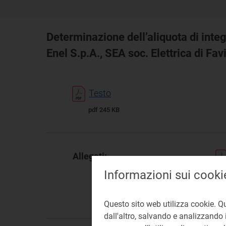
Determinazione dell’aliquota di integ
Enel S.p.A., SEA soc. Elettrica di Fa
Testo
pdf 245 KB
Allegati:
Informazioni sui cooki
Questo sito web utilizza cookie. Q
dall'altro, salvando e analizzando i