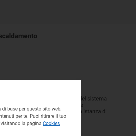
riscaldamento
to avviato con la deliberazione
rito alle modalità di funzionamento del sistema
ento, con l’obiettivo di garantirne
 di base per questo sito web,
questi ultimi, di presentare apposita istanza di
enuti per te. Puoi ritirare il tuo
e visitando la pagina
Cookies