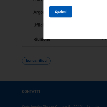
Bo
Argomento:
Opzioni
DI
Ufficio responsabile:
13
Riunione:
bonus rifiuti
CONTATTI
Sede legale: Piazza Cavour 5 - 20121 - Milano