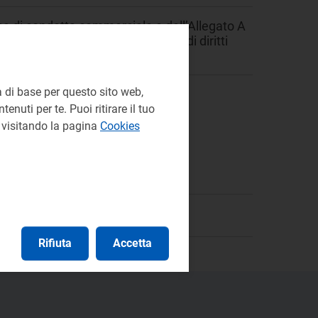
e di condotta commerciale e dell’Allegato A
to legislativo 3/2026 in materia di diritti
ca.
 di base per questo sito web,
enuti per te. Puoi ritirare il tuo
e visitando la pagina
Cookies
Rifiuta
Accetta