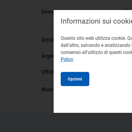
Il
Descrizione:
all
Informazioni sui cooki
con
Questo sito web utilizza cookie. Q
Mer
Attività:
dall'altro, salvando e analizzando i
consenso all'utilizzo di questi co
Raf
Argomento:
Policy
DI
Ufficio responsabile:
Opzioni
13
Riunione: