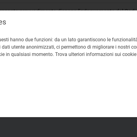
 presente provvedimento dispone l’adeguamento del Codic
a deliberazione 302/2016/R/com alle disposizioni del decre
es
trattuali dei clienti finali per le forniture di energia elettri
uesti hanno due funzioni: da un lato garantiscono le funzionalità
cati Retail
 dati utente anonimizzati, ci permettono di migliorare i nostri cont
okie in qualsiasi momento. Trova ulteriori informazioni sui cooki
forzamento tutele precontrattuali e contrattuali
ME
88a