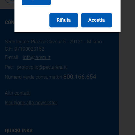
Rifiuta
Accetta
CONTATTI
Sede legale: Piazza Cavour 5 - 20121 - Milano
C.F.: 97190020152
E-mail:
info@arera.it
Pec:
protocollo@pec.arera.it
800.166.654
Numero verde consumatori:
Altri contatti
Iscrizione alla newsletter
QUICKLINKS