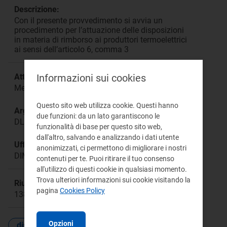
Descrizione:
Con il presente provvedimento si avvia un
procedimento per l’attuazione delle disposizioni
in materia di rimborso ai produttori termoelettrici
ai sensi dell’articolo 6, comma 3
Informazioni sui cookies
Attività:
Mercati all’ingrosso e dispacciamento elettrico
Questo sito web utilizza cookie. Questi hanno
Argomento:
due funzioni: da un lato garantiscono le
DL Bollette
funzionalità di base per questo sito web,
dall'altro, salvando e analizzando i dati utente
Ufficio responsabile:
anonimizzati, ci permettono di migliorare i nostri
DIME
contenuti per te. Puoi ritirare il tuo consenso
all'utilizzo di questi cookie in qualsiasi momento.
Trova ulteriori informazioni sui cookie visitando la
Riunione:
pagina
Cookies Policy
1386a bis
Opzioni
dispacciamento
mercati ingrosso