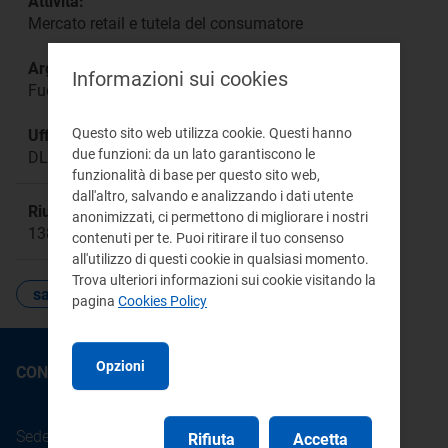
Attività:
Mercato retail e tutela del consumatore
Argomento:
Informazioni sui cookies
Fuel Mix Disclosure
Questo sito web utilizza cookie. Questi hanno
Ufficio responsabile:
due funzioni: da un lato garantiscono le
DLEG
funzionalità di base per questo sito web,
dall'altro, salvando e analizzando i dati utente
Riunione:
anonimizzati, ci permettono di migliorare i nostri
1385a
contenuti per te. Puoi ritirare il tuo consenso
all'utilizzo di questi cookie in qualsiasi momento.
Trova ulteriori informazioni sui cookie visitando la
sanzioni
pagina
Cookies Policy
Opzioni
CONTATTI
Sede legale: Piazza Cavour 5 - 20121 - Milano
Rifiuta
Accetta