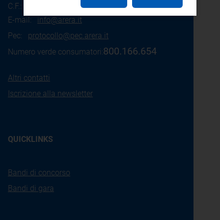
C.F.: 97190020152
E-mail:
info@arera.it
Pec:
protocollo@pec.arera.it
800.166.654
Numero verde consumatori:
Altri contatti
Iscrizione alla newsletter
QUICKLINKS
Bandi di concorso
Bandi di gara