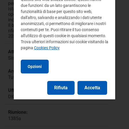
per i settori energetici e dei reclami di seconda
due funzioni: da un lato garantiscono le
istanza per i settori idrico e rifiuti; ai suddetti
funzionalità di base per questo sito web,
operatori e gestori dei settori energetici e idrico è
dall'altro, salvando e analizzando i dati utente
inoltre intimato, ove non già effettuato, di erogare
anonimizzati, ci permettono di migliorare i nostri
il bonus sociale per disagio economico con
contenuti per te. Puoi ritirare il tuo consenso
riferimento alle DSU di competenza a partire dal
all'utilizzo di questi cookie in qualsiasi momento.
2021 e di rendicontare tale erogazione.
Trova ulteriori informazioni sui cookie visitando la
pagina
Cookies Policy
Attività:
Sistema di tutele - procedure speciali e reclami
Opzioni
Argomento:
Tutela Clienti e utenti finali
Rifiuta
Accetta
Ufficio responsabile:
DICU
Riunione:
1385a