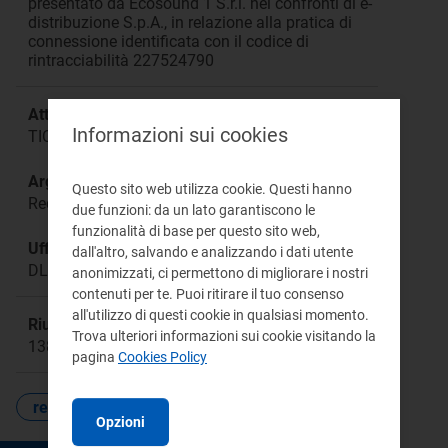
presentato da Ecosound 1 S.r.l. nei confronti di e-
distribuzione S.p.A., in relazione alla pratica di
connessione identificata con il codice di
rintracciabilità 227524790
Attività:
Informazioni sui cookies
TICA
Argomento:
Questo sito web utilizza cookie. Questi hanno
Reclamo pratica connessione
due funzioni: da un lato garantiscono le
funzionalità di base per questo sito web,
Ufficio responsabile:
dall'altro, salvando e analizzando i dati utente
DLEG
anonimizzati, ci permettono di migliorare i nostri
contenuti per te. Puoi ritirare il tuo consenso
all'utilizzo di questi cookie in qualsiasi momento.
Riunione:
Trova ulteriori informazioni sui cookie visitando la
1380a
pagina
Cookies Policy
reclami
Opzioni