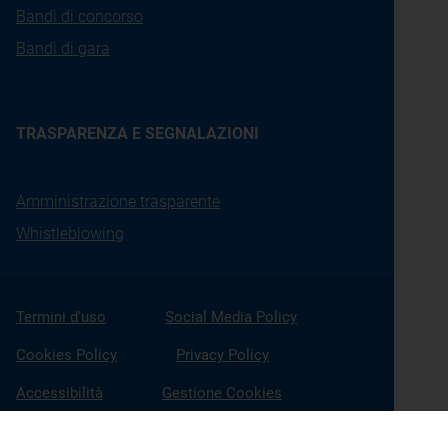
Bandi di concorso
Bandi di gara
TRASPARENZA E SEGNALAZIONI
Amministrazione trasparente
Whistleblowing
Termini d'uso
Social Media Policy
Cookies Policy
Privacy Policy
Accessibilità
Gestione Cookies
X
Linkedin
Youtube
Facebook
Instagram
Seguici su: