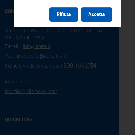
CONTATTI
Rifiuta
Accetta
Sede legale: Piazza Cavour 5 - 20121 - Milano
C.F.: 97190020152
E-mail:
info@arera.it
Pec:
protocollo@pec.arera.it
800.166.654
Numero verde consumatori:
Altri contatti
Iscrizione alla newsletter
QUICKLINKS