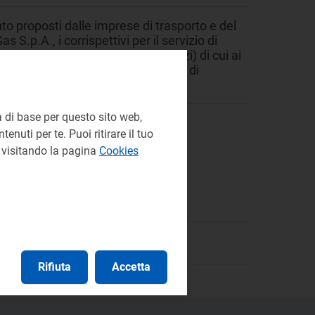
nto proposti dalle imprese di trasporto e del
S.p.A., i corrispettivi per il servizio di
o i clienti finali e ulteriori servizi) di cui ai
dimento ridetermina inoltre i ricavi di
 di base per questo sito web,
enuti per te. Puoi ritirare il tuo
e visitando la pagina
Cookies
Rifiuta
Accetta