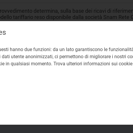
provvedimento determina, sulla base dei ricavi di riferime
ello tariffario reso disponibile dalla società Snam Rete Gas 
sporto e per i servizi non di trasporto (misura, metering press
oli IV e V della RTTG 6PRT relativi all’anno 2026. Il provve
es
ferimento 2025 e dispone modifiche della RTTG 6PRT.
uesti hanno due funzioni: da un lato garantiscono le funzionalità
asporto gas
 dati utente anonimizzati, ci permettono di migliorare i nostri cont
okie in qualsiasi momento. Trova ulteriori informazioni sui cooki
olazione tariffaria
NE
41a