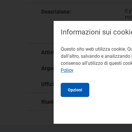
Il 
Descrizione:
mod
tra
Tit
Informazioni sui cooki
ri
Questo sito web utilizza cookie. Q
Tr
Attività:
dall'altro, salvando e analizzando i
consenso all'utilizzo di questi co
Reg
Argomento:
Policy
DI
Ufficio responsabile:
Opzioni
13
Riunione: