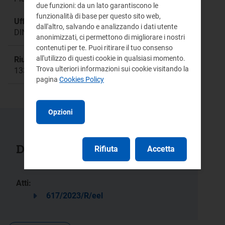
due funzioni: da un lato garantiscono le
funzionalità di base per questo sito web,
Ufficio responsabile:
dall'altro, salvando e analizzando i dati utente
DINE
anonimizzati, ci permettono di migliorare i nostri
contenuti per te. Puoi ritirare il tuo consenso
all'utilizzo di questi cookie in qualsiasi momento.
Riunione:
Trova ulteriori informazioni sui cookie visitando la
1337a
pagina
Cookies Policy
Opzioni
Documenti collegati
Rifiuta
Accetta
Atti:
617/2023/R/eel