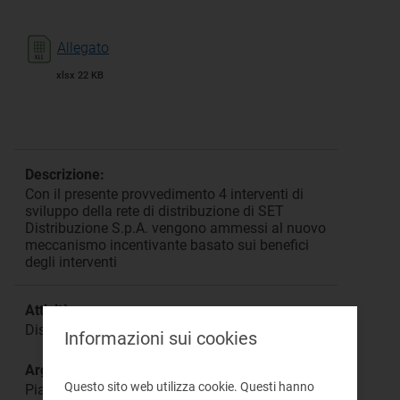
Allegato
xlsx 22 KB
Descrizione:
Con il presente provvedimento 4 interventi di
sviluppo della rete di distribuzione di SET
Distribuzione S.p.A. vengono ammessi al nuovo
meccanismo incentivante basato sui benefici
degli interventi
Attività:
Distribuzione dell'energia elettrica
Informazioni sui cookies
Argomento:
Questo sito web utilizza cookie. Questi hanno
Piani di sviluppo e incentivi output-based