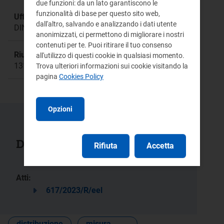
due funzioni: da un lato garantiscono le
funzionalità di base per questo sito web,
Ufficio responsabile:
dall'altro, salvando e analizzando i dati utente
DINE
anonimizzati, ci permettono di migliorare i nostri
contenuti per te. Puoi ritirare il tuo consenso
Riunione:
all'utilizzo di questi cookie in qualsiasi momento.
1313
Trova ulteriori informazioni sui cookie visitando la
pagina
Cookies Policy
Opzioni
Documenti collegati
Rifiuta
Accetta
Atti:
617/2023/R/eel
distribuzione
misura