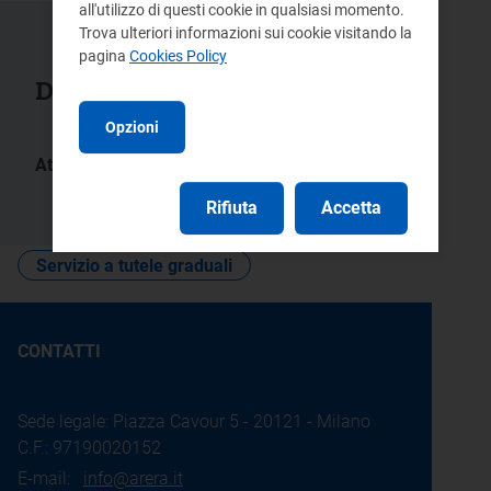
all'utilizzo di questi cookie in qualsiasi momento.
Trova ulteriori informazioni sui cookie visitando la
pagina
Cookies Policy
Documenti collegati
Opzioni
Atti:
119/2024/R/eel
362/2023/R/eel
Rifiuta
Accetta
Servizio a tutele graduali
CONTATTI
Sede legale: Piazza Cavour 5 - 20121 - Milano
C.F.: 97190020152
E-mail:
info@arera.it