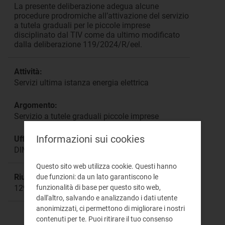
La presente deliberazione adegua alcune
procedure prodromiche all’attivazione del servizio
a tutela graduali per le piccole imprese
disciplinato dal TIV come da ultimo modificato
dalla deliberazione 119/2024/R/eel.
Attività:
Servizi ultima istanza energia elettrica
Argomento:
Servizio a tutele graduali piccole imprese
Informazioni sui cookies
Ufficio responsabile:
DIME
Questo sito web utilizza cookie. Questi hanno
Riunione:
due funzioni: da un lato garantiscono le
funzionalità di base per questo sito web,
1296
dall'altro, salvando e analizzando i dati utente
anonimizzati, ci permettono di migliorare i nostri
contenuti per te. Puoi ritirare il tuo consenso