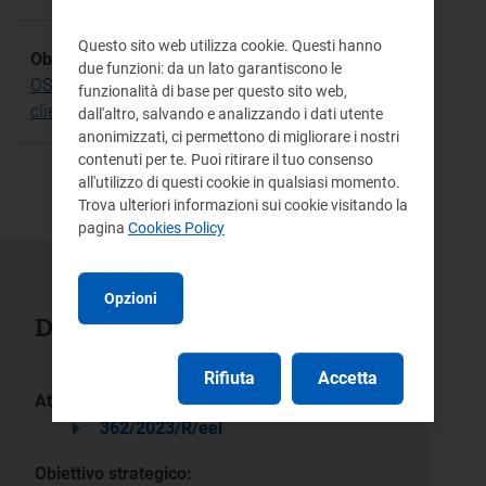
Questo sito web utilizza cookie. Questi hanno
Obiettivo Strategico:
due funzioni: da un lato garantiscono le
OS.24 Garantire la concorrenza e la tutela dei
funzionalità di base per questo sito web,
clienti vulnerabili
dall'altro, salvando e analizzando i dati utente
anonimizzati, ci permettono di migliorare i nostri
contenuti per te. Puoi ritirare il tuo consenso
all'utilizzo di questi cookie in qualsiasi momento.
Trova ulteriori informazioni sui cookie visitando la
pagina
Cookies Policy
Opzioni
Documenti collegati
Rifiuta
Accetta
Atti:
362/2023/R/eel
Obiettivo strategico: