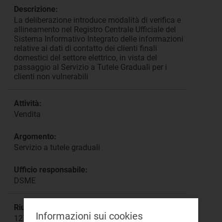
Descrizione:
La deliberazione introduce modalità di verifica e
allineamento nel Registro Centrale Ufficiale del
Sistema Informativo Integrato delle informazioni
relative ai dati di contatto dei clienti finali
domestici del settore elettrico, in vista del
passaggio al Servizio a Tutele Graduali per i
clienti non vulnerabili
Attività:
Vendita
Argomento:
Servizio a tutele graduali
Ufficio responsabile:
DSME
Riunione:
Informazioni sui cookies
1275