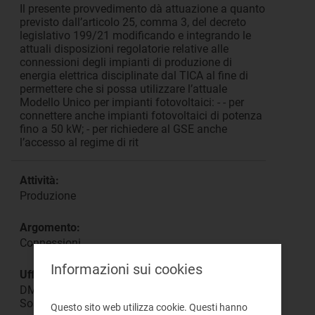
Il presente provvedimento dà attuazione a quanto
previsto dall’articolo 25, comma 3, del decreto
legislativo 199/21 modificando e integrando le
attuali disposizioni regolatorie relative alle
connessioni degli impianti di produzione di
energia elettrica disciplinate dal TICA al fine di
permettere che si possa utilizzare l’attuale
Modello Unico per impianti fotovoltaici: - - per
connettere anche impianti fotovoltaici di potenza
fino a 50 kW; - per richiedere al GSE anche
l’accesso al regime di rit
Attività:
Produzione
Argomento:
Connessioni
Informazioni sui cookies
Ufficio responsabile:
DMEA Direzione Mercati Energia all'Ingrosso e
Sostenibilità Ambientale
Questo sito web utilizza cookie. Questi hanno