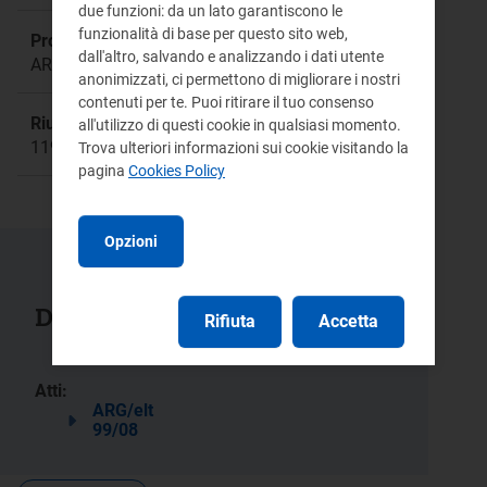
due funzioni: da un lato garantiscono le
funzionalità di base per questo sito web,
Procedimento:
dall'altro, salvando e analizzando i dati utente
ARG/elt 99/08
anonimizzati, ci permettono di migliorare i nostri
contenuti per te. Puoi ritirare il tuo consenso
Riunione:
all'utilizzo di questi cookie in qualsiasi momento.
1198
Trova ulteriori informazioni sui cookie visitando la
pagina
Cookies Policy
Opzioni
Documenti collegati
Rifiuta
Accetta
Atti:
ARG/elt
99/08