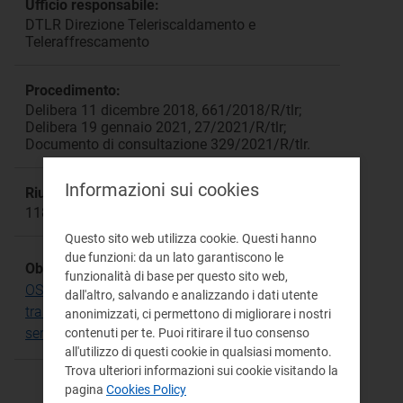
Ufficio responsabile:
DTLR Direzione Teleriscaldamento e
Teleraffrescamento
Procedimento:
Delibera 11 dicembre 2018, 661/2018/R/tlr;
Delibera 19 gennaio 2021, 27/2021/R/tlr;
Documento di consultazione 329/2021/R/tlr.
Informazioni sui cookies
Riunione:
1182
Questo sito web utilizza cookie. Questi hanno
due funzioni: da un lato garantiscono le
Obiettivo Strategico:
funzionalità di base per questo sito web,
OS.2 Consapevolezza del consumatore e
dall'altro, salvando e analizzando i dati utente
trasparenza per una migliore valutazione del
anonimizzati, ci permettono di migliorare i nostri
servizio
contenuti per te. Puoi ritirare il tuo consenso
all'utilizzo di questi cookie in qualsiasi momento.
Trova ulteriori informazioni sui cookie visitando la
pagina
Cookies Policy