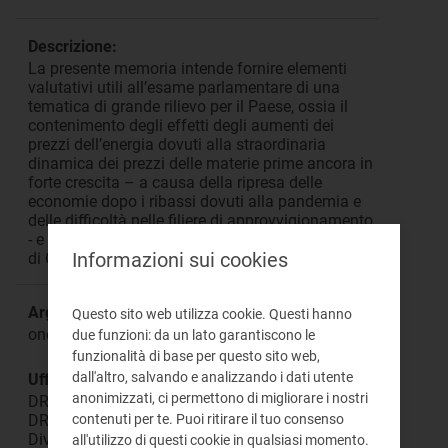
Descrizione:
La presente memoria intende fornire elementi
valutativi utili all’esame parlamentare di una
tematica di grande rilievo per il Paese, ossia il
contenimento degli effetti degli aumenti dei
prezzi dell’energia dovuti alla straordinaria
dinamica dei prezzi delle materie prime ancora in
forte crescita – a causa della ripresa delle
economie dopo i ribassi dovuti alla pandemia e
delle difficoltà nelle filiere di approvvigionamento
- e alle alte quotazioni dei permessi di emissione
Informazioni sui cookies
di CO2.
Argomento:
Questo sito web utilizza cookie. Questi hanno
oneri generali sistema elettrico e gas
due funzioni: da un lato garantiscono le
funzionalità di base per questo sito web,
dall'altro, salvando e analizzando i dati utente
Ufficio responsabile:
anonimizzati, ci permettono di migliorare i nostri
DREI Direzione Relazioni Esterne ed Istituzionali
DREI Direzione Relazioni Esterne e Istituzionali,
contenuti per te. Puoi ritirare il tuo consenso
Divulgazione e Documentazione
all'utilizzo di questi cookie in qualsiasi momento.