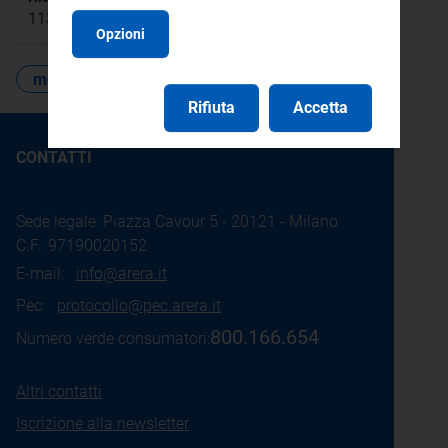
1131
Opzioni
memorie e segnalazioni
Rifiuta
Accetta
CONTATTI
Sede legale: Piazza Cavour 5 - 20121 - Milano
C.F.: 97190020152
E-mail:
info@arera.it
Pec:
protocollo@pec.arera.it
800.166.654
Numero verde consumatori:
Altri contatti
Iscrizione alla newsletter