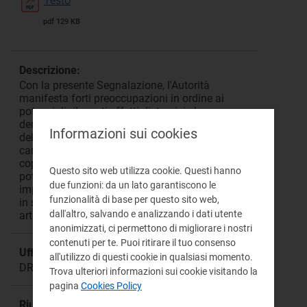
Testo
pdf 129 KB
Descrizione:
Con la presente Segnalazione, l'Autorità
manifesta forti preoccupazioni in ordine ai
potenziali rilevanti effetti distorsivi che
deriverebbero dall'attuazione dell'articolo 114-ter
Informazioni sui cookies
del DL n. 34/2020, che sancisce un obbligo a
carico dell'Autorità di riconoscere una integrale
copertura tariffaria degli investimenti relativi al
Questo sito web utilizza cookie. Questi hanno
potenziamento o alla nuova costruzione di reti e
due funzioni: da un lato garantiscono le
impianti in comuni metanizzati o da metanizzare
funzionalità di base per questo sito web,
in specifiche località del Paese dallo stesso
dall'altro, salvando e analizzando i dati utente
articolo individu
anonimizzati, ci permettono di migliorare i nostri
contenuti per te. Puoi ritirare il tuo consenso
Ufficio responsabile:
all'utilizzo di questi cookie in qualsiasi momento.
DREI Direzione Relazioni Esterne ed Istituzionali
Trova ulteriori informazioni sui cookie visitando la
pagina
Cookies Policy
Riunione: