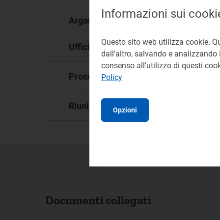
Informazioni sui cooki
Gra
Argomento:
Questo sito web utilizza cookie. Q
DM
Ufficio responsabile:
dall'altro, salvando e analizzando i
consenso all'utilizzo di questi co
De
Procedimento:
Policy
11
Riunione:
Opzioni
Documenti collegati