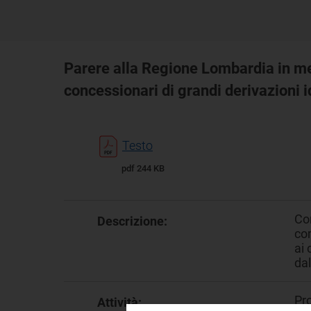
Parere alla Regione Lombardia in mer
concessionari di grandi derivazioni i
Testo
pdf 244 KB
Con
Descrizione:
com
ai 
dal
Pr
Attività: