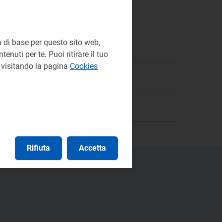
 di base per questo sito web,
à Ambientale
enuti per te. Puoi ritirare il tuo
e visitando la pagina
Cookies
Rifiuta
Accetta