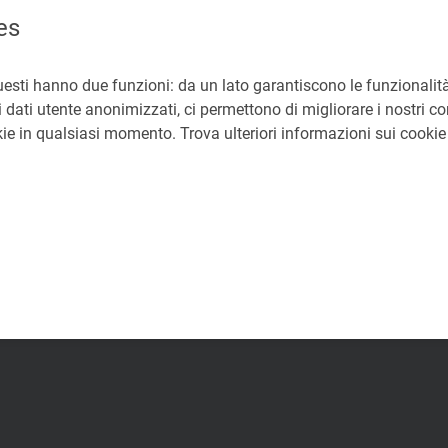
es
ndi concessioni idroelettriche
uesti hanno due funzioni: da un lato garantiscono le funzionalità
EA Direzione Mercati Energia all'Ingrosso e Sostenibilit
 dati utente anonimizzati, ci permettono di migliorare i nostri cont
okie in qualsiasi momento. Trova ulteriori informazioni sui cooki
liberazione 490/2019/I/eel
02