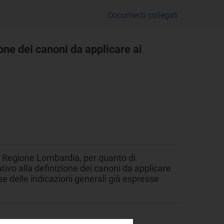
Documenti collegati
one dei canoni da applicare ai
a Regione Lombardia, per quanto di
tivo alla definizione dei canoni da applicare
ase delle indicazioni generali già espresse