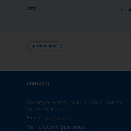
Atti:
4
produzione
CONTATTI
Sede legale: Piazza Cavour 5 - 20121 - Milano
C.F.: 97190020152
E-mail:
info@arera.it
Pec:
protocollo@pec.arera.it