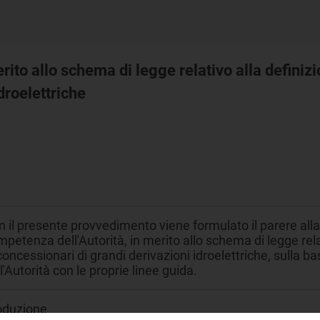
ito allo schema di legge relativo alla definizi
droelettriche
 il presente provvedimento viene formulato il parere all
petenza dell'Autorità, in merito allo schema di legge rela
concessionari di grandi derivazioni idroelettriche, sulla b
l'Autorità con le proprie linee guida.
oduzione