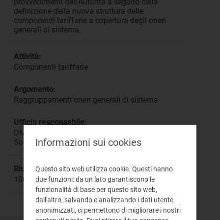
provvedimenti dell'Autorità a seguito della
definizione della nuova struttura delle
componenti tariffarie a copertura degli oneri
generali di sistema.
Attività:
Componenti tariffarie
Argomento:
Raggruppamenti oneri generali di sistema
Ufficio responsabile:
DMEA Direzione Mercati Energia all'Ingrosso e
Informazioni sui cookies
Sostenibilità Ambientale
Riunione:
Questo sito web utilizza cookie. Questi hanno
1008
due funzioni: da un lato garantiscono le
funzionalità di base per questo sito web,
dall'altro, salvando e analizzando i dati utente
anonimizzati, ci permettono di migliorare i nostri