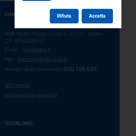
CONTATTI
Rifiuta
Accetta
Sede legale: Piazza Cavour 5 - 20121 - Milano
C.F.: 97190020152
E-mail:
info@arera.it
Pec:
protocollo@pec.arera.it
800.166.654
Numero verde consumatori:
Altri contatti
Iscrizione alla newsletter
QUICKLINKS