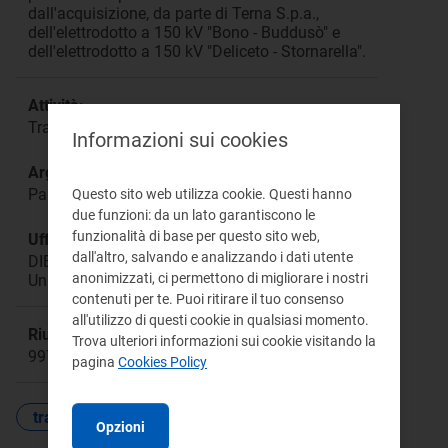
dall'acquisizione, da parte di Terna S.p.a.,
dell'elettrodotto a 150 kV "Bono - Buddusò" e
dell'elettrodotto a 150 kV "Deliceto - Stornarella".
Attività:
Trasmissione
Informazioni sui cookies
Argomento:
Parere al MSE sull’aggiornamento della RTN
Questo sito web utilizza cookie. Questi hanno
due funzioni: da un lato garantiscono le
funzionalità di base per questo sito web,
Ufficio responsabile:
dall'altro, salvando e analizzando i dati utente
DIEU Direzione Infrastrutture Energia e
anonimizzati, ci permettono di migliorare i nostri
Unbundling
contenuti per te. Puoi ritirare il tuo consenso
all'utilizzo di questi cookie in qualsiasi momento.
Riunione:
Trova ulteriori informazioni sui cookie visitando la
997
pagina
Cookies Policy
trasmissione
Opzioni