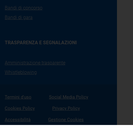
Bandi di concorso
Bandi di gara
TRASPARENZA E SEGNALAZIONI
Amministrazione trasparente
Whistleblowing
Termini d'uso
Social Media Policy
Cookies Policy
Privacy Policy
Accessibilità
Gestione Cookies
X
Linkedin
Youtube
Facebook
Instagram
Seguici su: