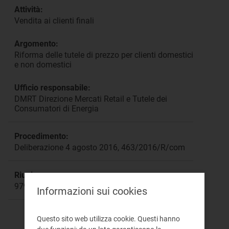
Attività:
Vendita ai clienti finali
Argomento:
Riforma delle tutele di prezzo per clienti domestici
e non domestici
Ufficio responsabile:
DMRT Direzione Mercati Retail e Tutele dei
Consumatori di Energia
Procedimento:
Deliberazione 4 agosto 2016, 463/2016/R/com
Riunione:
979
Informazioni sui cookies
Questo sito web utilizza cookie. Questi hanno