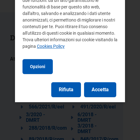
due funzioni: da un lato garantiscono le
funzionalità di base per questo sito web,
dall'altro, salvando e analizzando i dati utente
anonimizzati, ci permettono di migliorare i nostri
contenuti per te. Puoi ritirare il tuo consenso
all'utilizzo di questi cookie in qualsiasi momento.
Documenti collegati
Trova ulteriori informazioni sui cookie visitando la
pagina
Cookies Policy
Atti:
399/2025/R/com
386/2025/R/com
Opzioni
279/2025/R/eel
395/2024/R/com
309/2024/R/com
593/2023/R/gas
Rifiuta
Accetta
362/2023/R/eel
208/2022/R/eel
566/2021/R/eel
491/2020/R/eel
3/2020 -
6/2018 -
DMRT
DMRT
3/2018 -
288/2018/R/com
DMRT
89/2018/R/com
848/2017/R/com