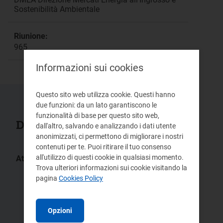
Sostenibilità Ambientale
Riunione:
965
Informazioni sui cookies
Questo sito web utilizza cookie. Questi hanno
due funzioni: da un lato garantiscono le
funzionalità di base per questo sito web,
Documenti collegati
dall'altro, salvando e analizzando i dati utente
anonimizzati, ci permettono di migliorare i nostri
contenuti per te. Puoi ritirare il tuo consenso
all'utilizzo di questi cookie in qualsiasi momento.
Atti:
Trova ulteriori informazioni sui cookie visitando la
235/2023/R/eel
207/2022/R/eel
pagina
Cookies Policy
204/2022/R/eel
66/2020/R/eel
680/2018/R/eel
427/2018/R/eel
Opzioni
894/2017/R/eel
684/2017/R/eel