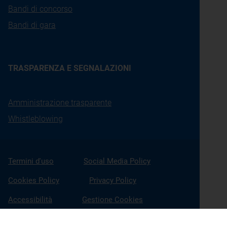
Bandi di concorso
Bandi di gara
TRASPARENZA E SEGNALAZIONI
Amministrazione trasparente
Whistleblowing
Termini d'uso
Social Media Policy
Cookies Policy
Privacy Policy
Accessibilità
Gestione Cookies
X
Linkedin
Youtube
Facebook
Instagram
Seguici su: