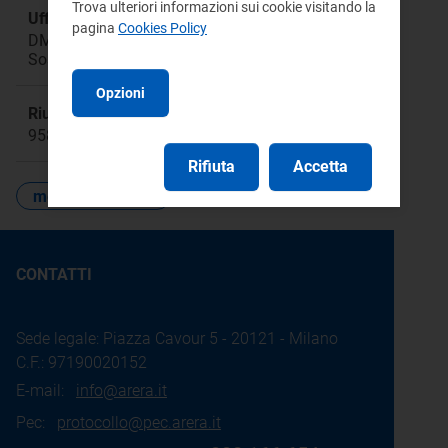
Trova ulteriori informazioni sui cookie visitando la
Ufficio responsabile:
pagina
Cookies Policy
DMEA Direzione Mercati Energia all'Ingrosso e
Sostenibilità Ambientale
Opzioni
Riunione:
958
Rifiuta
Accetta
mercati ingrosso
CONTATTI
Sede legale: Piazza Cavour 5 - 20121 - Milano
C.F.: 97190020152
E-mail:
info@arera.it
Pec:
protocollo@pec.arera.it