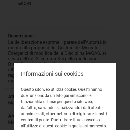
pdf 2 MB
Descrizione:
La deliberazione esprime il parere dell'Autorità in
merito alla proposta del Gestore dei Mercati
Energetici di modifica della Disciplina M-GAS, ai
sensi dell'art. 3, comma 3.5 della medesima
Disciplina, riguardanti le misure necessarie
all'attuazione della fase a regime del nuovo
Informazioni sui cookies
regime di bilanciamento del sistema del gas
naturale.
Questo sito web utilizza cookie. Questi hanno
due funzioni: da un lato garantiscono le
Attività:
funzionalità di base per questo sito web,
Mercato all’ingrosso
dall'altro, salvando e analizzando i dati utente
anonimizzati, ci permettono di migliorare i nostri
Argomento:
contenuti per te. Puoi ritirare il tuo consenso
Modifiche alla Disciplina M-GAS
all'utilizzo di questi cookie in qualsiasi momento.