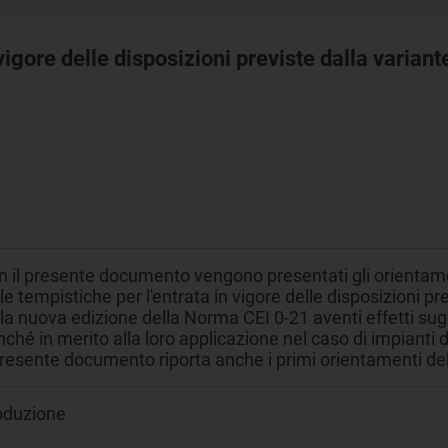
 vigore delle disposizioni previste dalla varian
1
 il presente documento vengono presentati gli orientament
le tempistiche per l'entrata in vigore delle disposizioni p
la nuova edizione della Norma CEI 0-21 aventi effetti sugli
ché in merito alla loro applicazione nel caso di impianti d
presente documento riporta anche i primi orientamenti del
oduzione