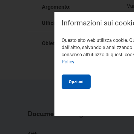
Va
Argomento:
Informazioni sui cooki
DM
Ufficio responsabile:
Questo sito web utilizza cookie. Q
Obiettivo Strategico:
20
dall'altro, salvando e analizzando i
consenso all'utilizzo di questi co
Policy
Opzioni
Documenti collegati