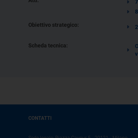
Atti:
7
8
Obiettivo strategico:
2
Scheda tecnica:
O
v
CONTATTI
Sede legale: Piazza Cavour 5 - 20121 - Milano