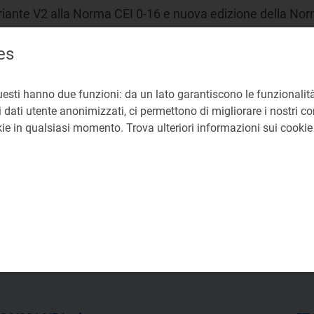
riante V2 alla Norma CEI 0-16 e nuova edizione della No
es
EG Direzione Mercati
uesti hanno due funzioni: da un lato garantiscono le funzionalità
15-2018
 dati utente anonimizzati, ci permettono di migliorare i nostri cont
okie in qualsiasi momento. Trova ulteriori informazioni sui cooki