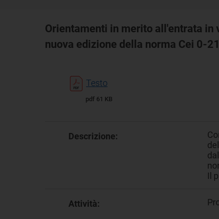
Orientamenti in merito all'entrata in
nuova edizione della norma Cei 0-2
Testo
pdf 61 KB
Con
Descrizione:
del
dal
non
Il 
Pr
Attività: