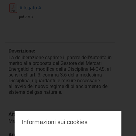
Allegato A
pdf 7 MB
Descrizione:
La deliberazione esprime il parere dell'Autorità in
merito alla proposta del Gestore dei Mercati
Energetici di modifica della Disciplina M-GAS, ai
sensi dell'art. 3, comma 3.6 della medesima
Disciplina, riguardanti le misure necessarie
all'avvio del nuovo regime di bilanciamento del
sistema del gas naturale.
Attività:
Mercato all'ingrosso
Informazioni sui cookies
Argomento: