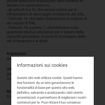
alcune specifiche disposizioni dello schema di
decreto e in particolare su:
- gli articoli 9 e 10, che recano norme per le
infrastrutture di stoccaggio e trasporto del GNL;
- l'articolo 14, che detta disposizioni in materia di
reti isolate di GNL;
- l'articolo 18, comma 7, che interviene sulla
questione relativa alle penali per il supero della
capacità giornaliera, ai punti di riconsegna delle
reti di trasporto e di distri
Argomento:
Attuazione direttiva 2014/94/UE
Informazioni sui cookies
Ufficio responsabile:
DREI Direzione Relazioni Esterne e Istituzionali,
Questo sito web utilizza cookie. Questi hanno
Divulgazione e Documentazione
due funzioni: da un lato garantiscono le
funzionalità di base per questo sito web,
Riunione:
dall'altro, salvando e analizzando i dati utente
938
anonimizzati, ci permettono di migliorare i nostri
contenuti per te. Puoi ritirare il tuo consenso