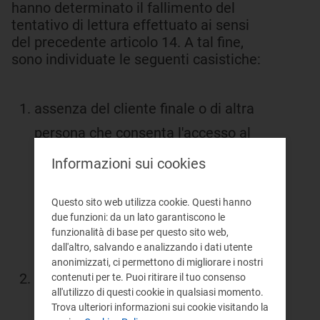
hanno determinato il fallimento del
tentativo di lettura effettuato ai sensi
del precedente articolo 14. A tal fine,
sono individuate le seguenti casistiche:
assenza del cliente finale o di altra
persona che consenta l'accesso al
luogo dove il gruppo di misura è
Informazioni sui cookies
installato; in tal caso, l'impresa di
Questo sito web utilizza cookie. Questi hanno
distribuzione registra anche la data e
due funzioni: da un lato garantiscono le
l'orario in cui è stato effettuato il
funzionalità di base per questo sito web,
dall'altro, salvando e analizzando i dati utente
tentativo di rilevazione;
anonimizzati, ci permettono di migliorare i nostri
malfunzionamento del gruppo di
contenuti per te. Puoi ritirare il tuo consenso
all'utilizzo di questi cookie in qualsiasi momento.
misura o necessità di intervento
Trova ulteriori informazioni sui cookie visitando la