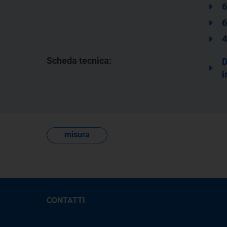
6
6
4
Scheda tecnica:
D
i
misura
CONTATTI