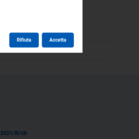
Rifiuta
Accetta
/2021/R/idr