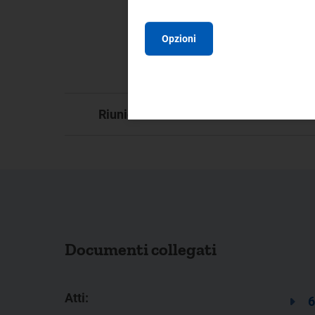
6/
65
66
Opzioni
13
Do
De
91
Riunione:
Documenti collegati
Atti:
6