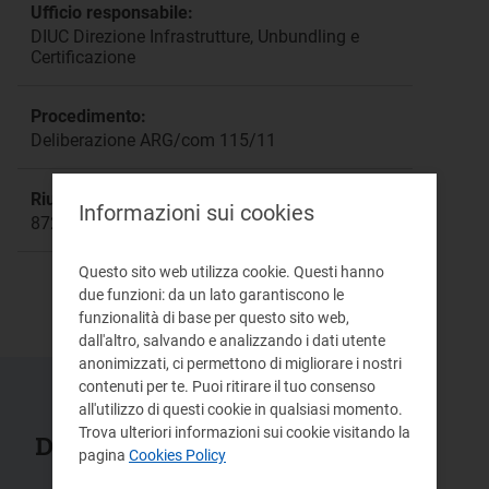
Ufficio responsabile:
DIUC Direzione Infrastrutture, Unbundling e
Certificazione
Procedimento:
Deliberazione ARG/com 115/11
Riunione:
Informazioni sui cookies
872bis
Questo sito web utilizza cookie. Questi hanno
due funzioni: da un lato garantiscono le
funzionalità di base per questo sito web,
dall'altro, salvando e analizzando i dati utente
anonimizzati, ci permettono di migliorare i nostri
contenuti per te. Puoi ritirare il tuo consenso
all'utilizzo di questi cookie in qualsiasi momento.
Trova ulteriori informazioni sui cookie visitando la
Documenti collegati
pagina
Cookies Policy