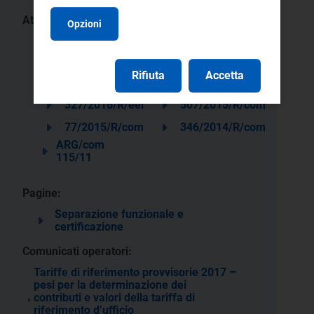
Atti:
Opzioni
475/2025/E/com
446/2024/E/com
296/2023/R/eel
15/2018/R/com
Rifiuta
Accetta
307/2017/R/com
237/2017/R/com
327/2016/R/eel
507/2015/R/com
77/2015/R/com
346/2014/R/com
ARG/com
115/11
Pagine:
Separazione funzionale e
certificazione
Comunicati operatori:
Tariffe di riferimento provvisorie 2017 –
pesi per la determinazione dei
contributi e valori della tariffa di
riferimento d’ufficio