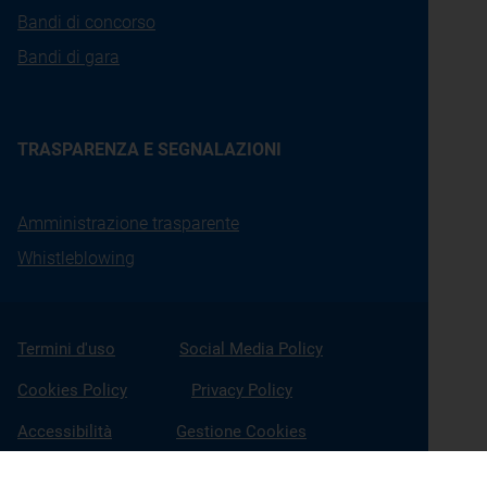
Bandi di concorso
Bandi di gara
TRASPARENZA E SEGNALAZIONI
Amministrazione trasparente
Whistleblowing
Termini d'uso
Social Media Policy
Cookies Policy
Privacy Policy
Accessibilità
Gestione Cookies
X
Linkedin
Youtube
Facebook
Instagram
Seguici su: