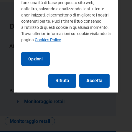
funzionalità di base per questo sito web,
dall'altro, salvando e analizzando i dati utente
anonimizzati, ci permettono di migliorare i nostri
contenuti per te. Puoi ritirare il tuo consenso
Documenti collegati
all'utilizzo di questi cookie in qualsiasi momento.
Trova ulteriori informazioni sui cookie visitando la
pagina
Cookies Policy
Atti:
527/2019/I/com
596/2018/I/com
Opzioni
801/2017/I/com
168/2017/I/com
ARG/com
151/11
Rifiuta
Accetta
Pagine:
Monitoraggio retail
Monitoraggio retail