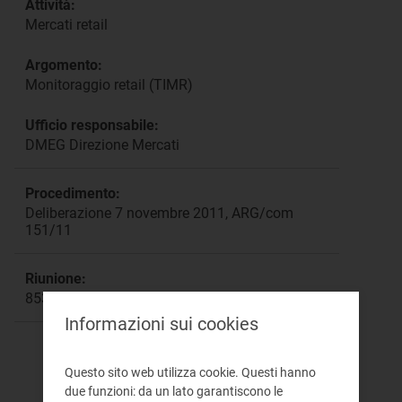
Attività:
Mercati retail
Argomento:
Monitoraggio retail (TIMR)
Ufficio responsabile:
DMEG Direzione Mercati
Procedimento:
Deliberazione 7 novembre 2011, ARG/com
151/11
Riunione:
853
Informazioni sui cookies
Questo sito web utilizza cookie. Questi hanno
due funzioni: da un lato garantiscono le