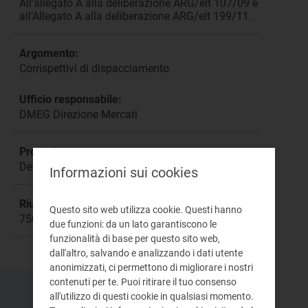
All’allegato A alla deliberazione ARG/elt 107/09 e
all’Allegato A alla deliberazione ARG/elt 199/11.
Argomento:
Corrispettivi di dispacciamento
Ufficio responsabile:
DMEG Direzione Mercati
Procedimento:
Deliberazioni: 111/06, 107/09, 199/11
Informazioni sui cookies
Riunione:
Questo sito web utilizza cookie. Questi hanno
750
due funzioni: da un lato garantiscono le
funzionalità di base per questo sito web,
dall'altro, salvando e analizzando i dati utente
anonimizzati, ci permettono di migliorare i nostri
contenuti per te. Puoi ritirare il tuo consenso
all'utilizzo di questi cookie in qualsiasi momento.