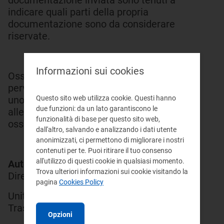
documentazione inviata sono tenuti a
indicare quali parti della propria
documentazione sono da considerare
riservate.
Informazioni sui cookies
Osservazioni e proposte dovranno
pervenire al seguente indirizzo tramite
Questo sito web utilizza cookie. Questi hanno
uno solo di questi mezzi: e-mail con
due funzioni: da un lato garantiscono le
allegato il documento contenente le
funzionalità di base per questo sito web,
osservazioni (preferibile), fax o posta a:
dall'altro, salvando e analizzando i dati utente
anonimizzati, ci permettono di migliorare i nostri
contenuti per te. Puoi ritirare il tuo consenso
all'utilizzo di questi cookie in qualsiasi momento.
Autorità per l'energia elettrica e il gas
Trova ulteriori informazioni sui cookie visitando la
Direzione Mercati
pagina
Cookies Policy
Unità Dispacciamento,
Trasporto/Trasmissione e Stoccaggio
Opzioni