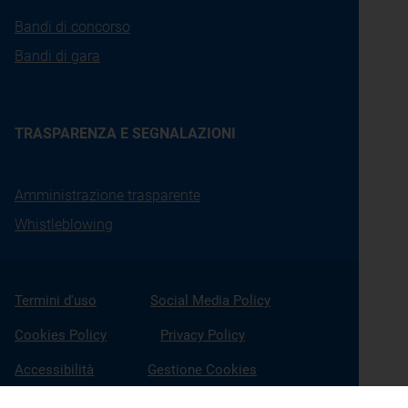
Bandi di concorso
Bandi di gara
TRASPARENZA E SEGNALAZIONI
Amministrazione trasparente
Whistleblowing
Termini d'uso
Social Media Policy
Cookies Policy
Privacy Policy
Accessibilità
Gestione Cookies
X
Linkedin
Youtube
Facebook
Instagram
Seguici su: