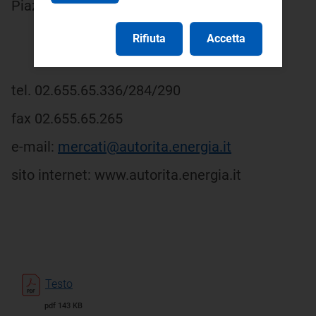
Piazza Cavour 5 - 20121 Milano
Rifiuta
Accetta
tel. 02.655.65.336/284/290
fax 02.655.65.265
e-mail:
mercati@autorita.energia.it
sito internet: www.autorita.energia.it
Testo
pdf 143 KB