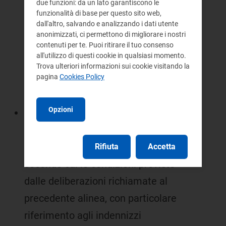
due funzioni: da un lato garantiscono le
2007, relativamente alle condizioni
funzionalità di base per questo sito web,
dall'altro, salvando e analizzando i dati utente
per la connessione alla rete di
anonimizzati, ci permettono di migliorare i nostri
impianti fotovoltaici, facendo
contenuti per te. Puoi ritirare il tuo consenso
all'utilizzo di questi cookie in qualsiasi momento.
riferimento alle disposizioni di cui
Trova ulteriori informazioni sui cookie visitando la
alla deliberazione n. 281/05 e di cui
pagina
Cookies Policy
alla deliberazione n. 89/07;
Opzioni
definire, ai sensi dell'articolo 5,
comma 2, del decreto ministeriale
19 febbraio 2007 le modalità
Rifiuta
Accetta
secondo cui le condizioni previste
dalle deliberazioni richiamate al
precedente alinea, con particolare
riferimento agli indennizzi