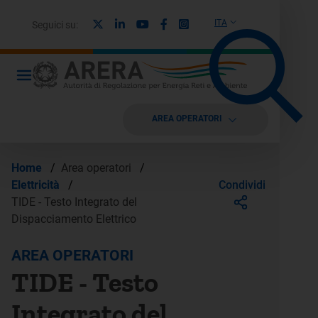
X
Linkedin
Youtube
Facebook
Instagram
ITA
Seguici su:
AREA OPERATORI
Home
/
Area operatori
/
Condividi
Elettricità
/
TIDE - Testo Integrato del
Dispacciamento Elettrico
AREA OPERATORI
TIDE - Testo
Integrato del