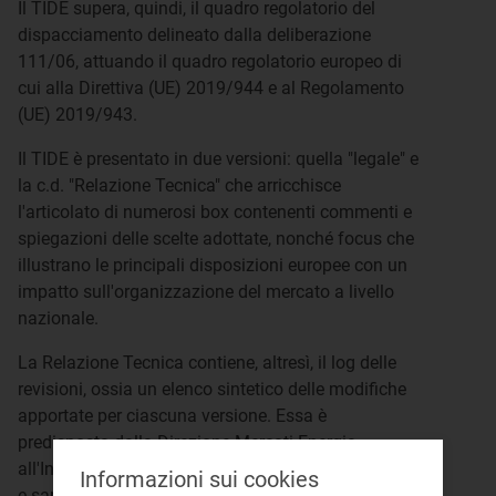
Il TIDE supera, quindi, il quadro regolatorio del
dispacciamento delineato dalla deliberazione
111/06, attuando il quadro regolatorio europeo di
cui alla Direttiva (UE) 2019/944 e al Regolamento
(UE) 2019/943.
Il TIDE è presentato in due versioni: quella "legale" e
la c.d. "Relazione Tecnica" che arricchisce
l'articolato di numerosi box contenenti commenti e
spiegazioni delle scelte adottate, nonché focus che
illustrano le principali disposizioni europee con un
impatto sull'organizzazione del mercato a livello
nazionale.
La Relazione Tecnica contiene, altresì, il log delle
revisioni, ossia un elenco sintetico delle modifiche
apportate per ciascuna versione. Essa è
predisposta dalla Direzione Mercati Energia
all'Ingrosso e Sostenibilità Ambientale dell'Autorità
Informazioni sui cookies
e sarà periodicamente aggiornata dalla medesima