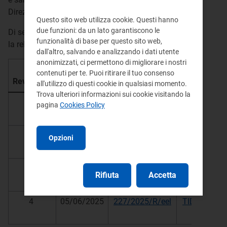
Direzione.
Questo sito web utilizza cookie. Questi hanno
due funzioni: da un lato garantiscono le
Di seguito la lista di tutte le revisioni del TIDE con
funzionalità di base per questo sito web,
la relativa data di efficacia.
dall'altro, salvando e analizzando i dati utente
anonimizzati, ci permettono di migliorare i nostri
Testo
Rel
contenuti per te. Puoi ritirare il tuo consenso
Revisione*
Efficace dal
Delibera
legale
Tec
all'utilizzo di questi cookie in qualsiasi momento.
Trova ulteriori informazioni sui cookie visitando la
1
01/01/2025
345/2023/R/eel
TIDE
Rel
pagina
Cookies Policy
Te
2
01/01/2025
304/2024/R/eel
TIDE
Rel
Opzioni
Te
3
01/01/2025
539/2024/R/eel
TIDE
Rel
Rifiuta
Accetta
Tec
4
05/06/2025
227/2025/R/eel
TIDE
Rel
Tec