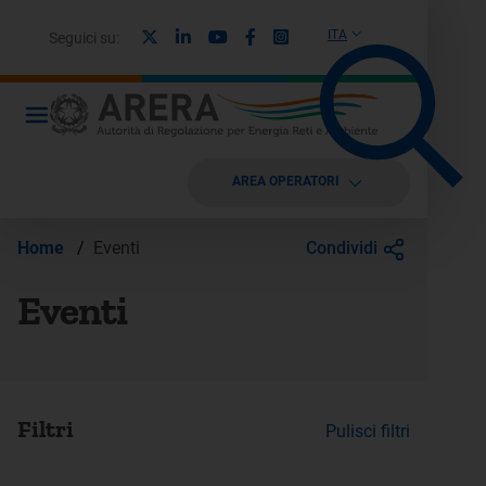
X
Linkedin
Youtube
Facebook
Instagram
ITA
Seguici su:
AREA OPERATORI
Condividi
Home
/
Eventi
Eventi
Filtri
Pulisci filtri