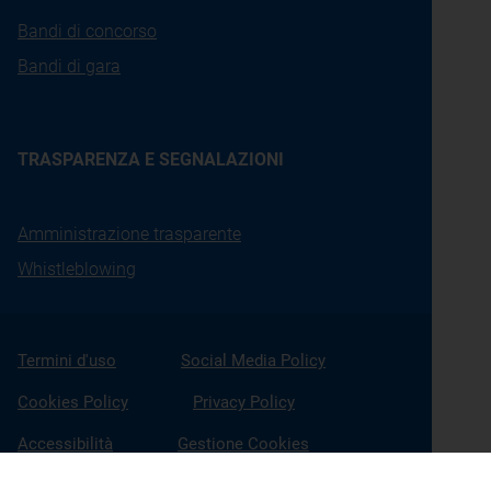
Bandi di concorso
Bandi di gara
TRASPARENZA E SEGNALAZIONI
Amministrazione trasparente
Whistleblowing
Termini d'uso
Social Media Policy
Cookies Policy
Privacy Policy
Accessibilità
Gestione Cookies
X
Linkedin
Youtube
Facebook
Instagram
Seguici su: