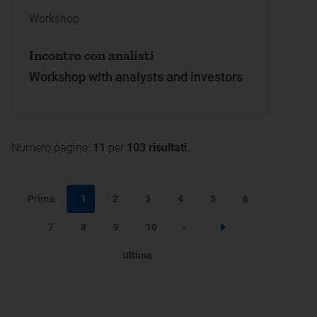
Workshop
Incontro con analisti
Workshop with analysts and investors
Numero pagine:
11
per
103 risultati
.
Prima
1
2
3
4
5
6
7
8
9
10
»
Step successivo
Ultima