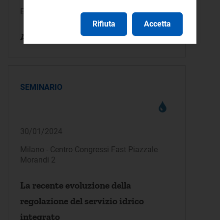
Evento online
Rifiuta
Accetta
Audizioni periodiche ARERA 2024
SEMINARIO
30/01/2024
Milano - Centro Congressi Fast Piazzale
Morandi 2
La recente evoluzione della
regolazione del servizio idrico
integrato