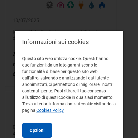
10/07/2025
Roma - Sala Capitolare presso il Chiostro
del Convento di Santa Maria sopra Minerva
Informazioni sui cookies
Autorità indipendenti e governance
Questo sito web utilizza cookie. Questi hanno
multilivello: il diritto e l’economia
due funzioni: da un lato garantiscono le
funzionalità di base per questo sito web,
della regolazione nel XXI secolo
dall'altro, salvando e analizzando i dati utente
anonimizzati, ci permettono di migliorare i nostri
contenuti per te. Puoi ritirare il tuo consenso
all'utilizzo di questi cookie in qualsiasi momento.
Trova ulteriori informazioni sui cookie visitando la
pagina
Cookies Policy
Dal 25/11/2024
Opzioni
Al 26/11/2024