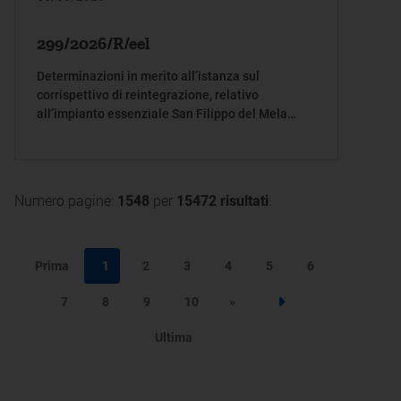
299/2026/R/eel
Determinazioni in merito all’istanza sul
corrispettivo di reintegrazione, relativo
all’impianto essenziale San Filippo del Mela
220kV, per l’anno 2024
Numero pagine:
1548
per
15472 risultati
.
Prima
1
2
3
4
5
6
7
8
9
10
»
Step successivo
Ultima