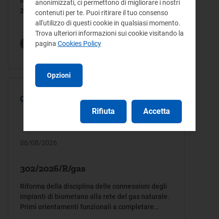
tecnica, di cui al decreto ministeriale 21 ottobre
anonimizzati, ci permettono di migliorare i nostri
2022
contenuti per te. Puoi ritirare il tuo consenso
all'utilizzo di questi cookie in qualsiasi momento.
Trova ulteriori informazioni sui cookie visitando la
Termine invio osservazioni:
pagina
Cookies Policy
30/09/2026
Opzioni
CONSULTAZIONE
Rifiuta
Accetta
06/08/2026
302/2026/R/gas
Riforma della disciplina delle connessioni degli
impianti di biometano alla rete del gas naturale.
Primi orientamenti funzionali a completare
l’attuazione delle disposizioni normative