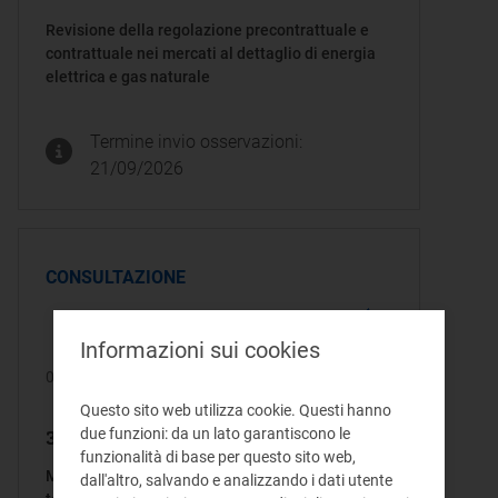
Revisione della regolazione precontrattuale e
contrattuale nei mercati al dettaglio di energia
elettrica e gas naturale
Termine invio osservazioni:
21/09/2026
CONSULTAZIONE
Informazioni sui cookies
06/08/2026
Questo sito web utilizza cookie. Questi hanno
303/2026/R/gas
due funzioni: da un lato garantiscono le
funzionalità di base per questo sito web,
Modalità attuative del servizio di interrompibilità
dall'altro, salvando e analizzando i dati utente