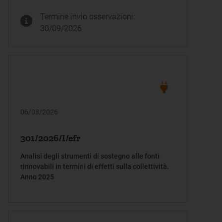
previste dall’articolo 1, comma 933, della legge
Termine invio osservazioni:
199/25
30/09/2026
06/08/2026
301/2026/I/efr
Analisi degli strumenti di sostegno alle fonti
rinnovabili in termini di effetti sulla collettività.
Anno 2025