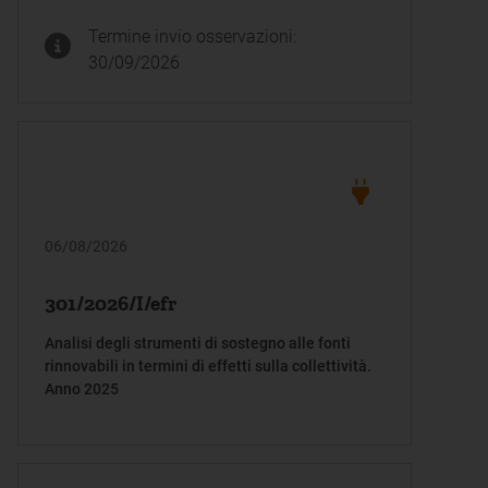
previste dall’articolo 1, comma 933, della legge
Termine invio osservazioni:
199/25
30/09/2026
06/08/2026
301/2026/I/efr
Analisi degli strumenti di sostegno alle fonti
rinnovabili in termini di effetti sulla collettività.
Anno 2025