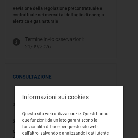
Revisione della regolazione precontrattuale e
contrattuale nei mercati al dettaglio di energia
elettrica e gas naturale
Termine invio osservazioni:
21/09/2026
CONSULTAZIONE
Informazioni sui cookies
06/08/2026
Questo sito web utilizza cookie. Questi hanno
303/2026/R/gas
due funzioni: da un lato garantiscono le
funzionalità di base per questo sito web,
Modalità attuative del servizio di interrompibilità
dall'altro, salvando e analizzando i dati utente