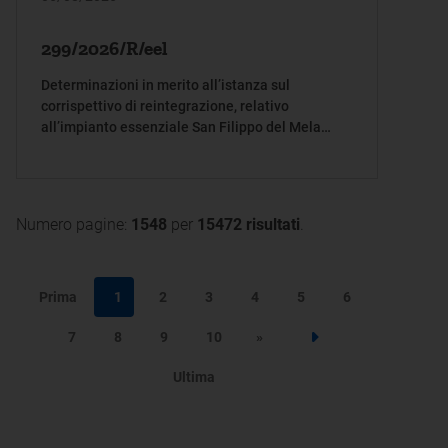
299/2026/R/eel
Determinazioni in merito all’istanza sul
corrispettivo di reintegrazione, relativo
all’impianto essenziale San Filippo del Mela
220kV, per l’anno 2024
Numero pagine:
1548
per
15472 risultati
.
Prima
1
2
3
4
5
6
7
8
9
10
»
Step successivo
Ultima