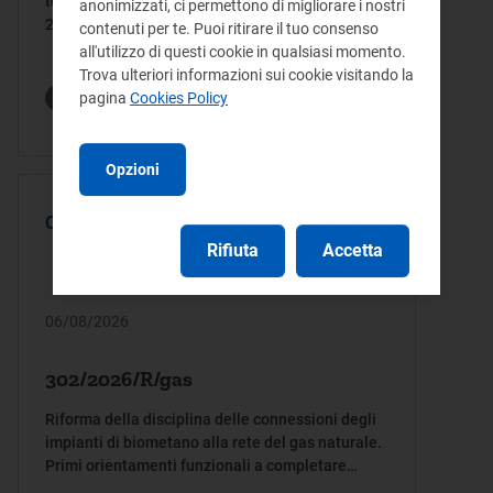
tecnica, di cui al decreto ministeriale 21 ottobre
anonimizzati, ci permettono di migliorare i nostri
2022
contenuti per te. Puoi ritirare il tuo consenso
all'utilizzo di questi cookie in qualsiasi momento.
Trova ulteriori informazioni sui cookie visitando la
Termine invio osservazioni:
pagina
Cookies Policy
30/09/2026
Opzioni
CONSULTAZIONE
Rifiuta
Accetta
06/08/2026
302/2026/R/gas
Riforma della disciplina delle connessioni degli
impianti di biometano alla rete del gas naturale.
Primi orientamenti funzionali a completare
l’attuazione delle disposizioni normative