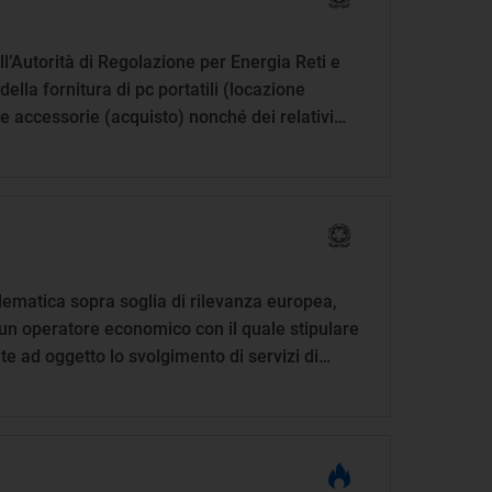
ll’Autorità di Regolazione per Energia Reti e
ella fornitura di pc portatili (locazione
e accessorie (acquisto) nonché dei relativi
 del sistema dinamico di acquisizione della
 la fornitura di prodotti e servizi per
icazioni - id 2681.
lematica sopra soglia di rilevanza europea,
i un operatore economico con il quale stipulare
te ad oggetto lo svolgimento di servizi di
a di qualità dei servizi, tutela e informazione
regolati – aggiudicazione efficace