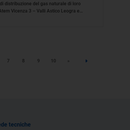
 di distribuzione del gas naturale di loro
’Atem Vicenza 3 – Valli Astico Leogra e
7
8
9
10
»
Step successivo
de tecniche