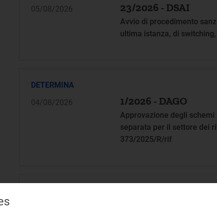
23/2026 - DSAI
05/08/2026
Avvio di procedimento sanzio
ultima istanza, di switching
DETERMINA
1/2026 - DAGO
04/08/2026
Approvazione degli schemi s
separata per il settore dei r
373/2025/R/rif
CONSULTAZIONE
es
293/2026/R/tlr
30/07/2026