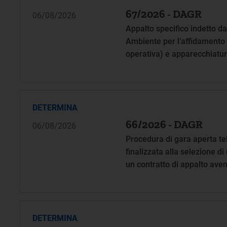
67/2026 - DAGR
06/08/2026
Appalto specifico indetto da
Ambiente per l’affidamento d
operativa) e apparecchiatur
servizi connessi nell’ambito
pubblica amministrazione per
l’informatica e le telecomun
DETERMINA
66/2026 - DAGR
06/08/2026
Procedura di gara aperta te
finalizzata alla selezione d
un contratto di appalto aven
ricerca di mercato in materi
dei consumatori nei settori 
DETERMINA