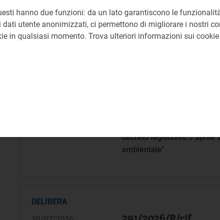
Orientamenti finali per la de
uesti hanno due funzioni: da un lato garantiscono le funzionalità
di teleriscaldamento
 dati utente anonimizzati, ci permettono di migliorare i nostri cont
okie in qualsiasi momento. Trova ulteriori informazioni sui cooki
Termine invio osserv
30/09/2026
RELAZIONE
292/2026/I/idr
30/07/2026
Ventitreesima relazione, ai 
decreto legislativo 3 aprile
ambientale"
DELIBERA
291/2026/R/rif
30/07/2026