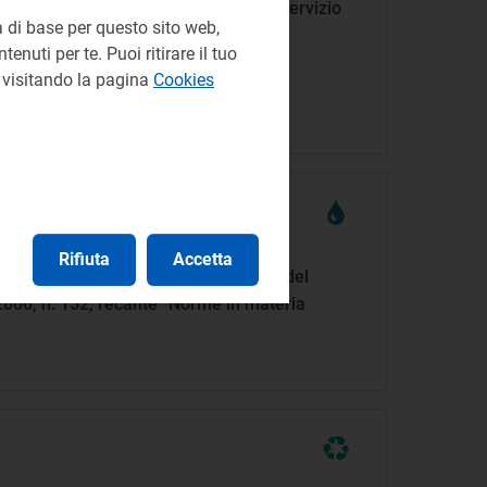
finizione del metodo tariffario per il servizio
 di base per questo sito web,
enuti per te. Puoi ritirare il tuo
e visitando la pagina
Cookies
azioni:
Rifiuta
Accetta
sensi dell’articolo 172, comma 3-bis, del
 2006, n. 152, recante “Norme in materia