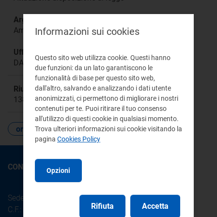
Argomento:
Informazioni sui cookies
Amministrazione
Ufficio responsabile:
Questo sito web utilizza cookie. Questi hanno
DAGR
due funzioni: da un lato garantiscono le
funzionalità di base per questo sito web,
dall'altro, salvando e analizzando i dati utente
Riunione:
anonimizzati, ci permettono di migliorare i nostri
1387a
contenuti per te. Puoi ritirare il tuo consenso
all'utilizzo di questi cookie in qualsiasi momento.
organizzazione
Trova ulteriori informazioni sui cookie visitando la
pagina
Cookies Policy
CONTATTI
Opzioni
Sede legale: Piazza Cavour 5 - 20121 - Milano
Rifiuta
Accetta
C.F.: 97190020152