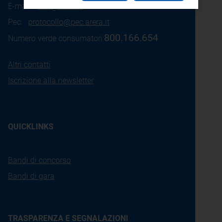
E-mail:
info@arera.it
Pec:
protocollo@pec.arera.it
800.166.654
Numero verde consumatori:
Altri contatti
Iscrizione alla newsletter
QUICKLINKS
Bandi di concorso
Bandi di gara
TRASPARENZA E SEGNALAZIONI